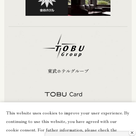
東武ホテルグループ
This website uses cookies to improve your user experience. By
Copyright Chuzenji Kanaya Hotel all rights reserved.
continuing to use this website, you have agreed with our
cookie consent. For futher information, please check the