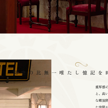
唯一無比の空間
それぞれの時を記憶した
重厚感
と、高
な螺旋
た空間