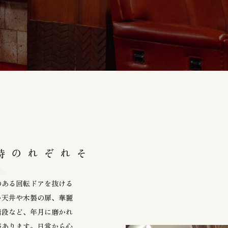
のある回転ドアを抜ける
い天井や木製の扉、華麗
階段など、年月に磨かれ
があります。日常から心