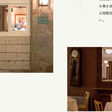
を解き
る時間
い。